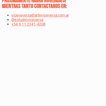
Próximamente habrá novedades!
Mientras tanto contactanos en:
viceveversa@arteviceversa.com.ar
@estudioviceversa
+54 9 11 2341-4208